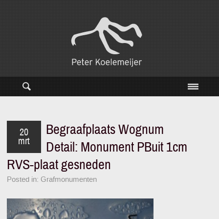
Begraafplaats Wognum
20
mrt
Detail: Monument PBuit 1cm
RVS-plaat gesneden
Posted in:
Grafmonumenten