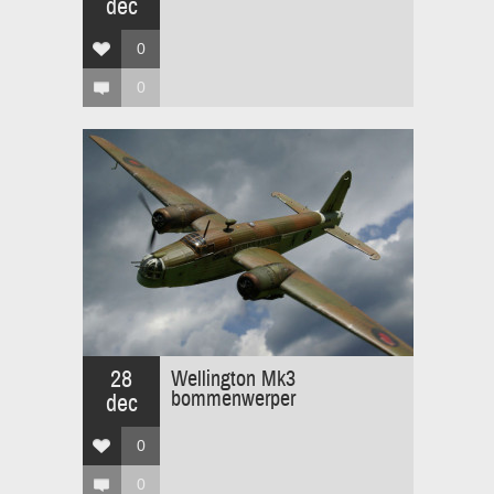
dec
0
0
28
Wellington Mk3
bommenwerper
dec
0
0