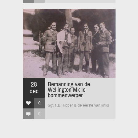
28
Bemanning van de
Wellington Mk Ic
dec
bommenwerper
0
Sgt. F.B. Tipper is de eerste van links
0