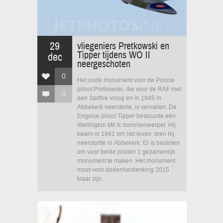
29
vliegeniers Pretkowski en
Tipper tijdens WO II
dec
neergeschoten
0
Het oude monument voor de Poolse
piloot Pretkowski, die voor de RAF met
0
een Spitfire vloog en in 1945 in
Abbekerk neerstorte, is vervallen. De
Engelse piloot Tipper bestuurde een
Wellington Mk Ic bommenwerper. Hij
kwam in 1941 om het leven, toen hij
neerstortte in Abbekerk. Er is besloten
om voor beide piloten 1 gezamenlijk
monument te maken. Het monument
moet voor dodenherdenking 2015
klaar zijn.