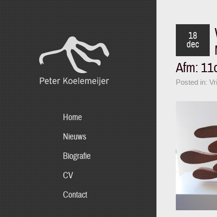
18
dec
Afm: 11c
Posted in:
Vr
Home
Nieuws
Biografie
CV
Contact