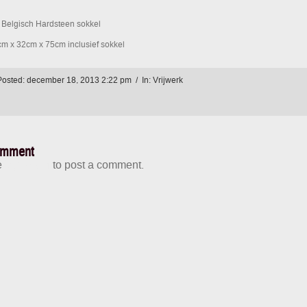
, Belgisch Hardsteen sokkel
cm x 32cm x 75cm inclusief sokkel
Posted: december 18, 2013 2:22 pm / In:
Vrijwerk
omment
e
logged in
to post a comment.