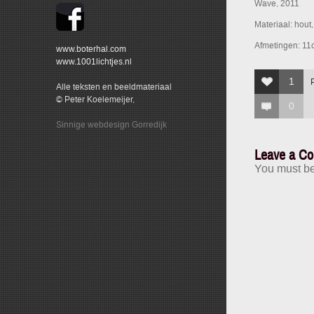
Wave, 2011
Materiaal: hout
Afmetingen: 11
www.boterhal.com
www.1001lichtjes.nl
1
Alle teksten en beeldmateriaal
© Peter Koelemeijer,
0
Sinnige webdesign Gorredijk
Leave a C
You must b